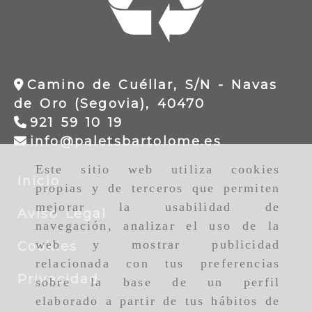
Camino de Cuéllar, S/N -
Navas
de Oro (Segovia),
40470
921 59 10 19
info
palet
info
paletsbartolome.es
Este sitio web utiliza cookies
Inicio
propias y de terceros que permiten
mejorar la usabilidad de
Aviso Legal
navegación, analizar el uso de la
web y mostrar publicidad
Cookies
relacionada con tus preferencias
Privacidad
sobre la base de un perfil
elaborado a partir de tus hábitos de