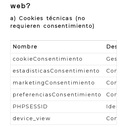
web?
a) Cookies técnicas (no
requieren consentimiento)
Nombre
Descri
cookieConsentimiento
Gestio
estadisticasConsentimiento
Contro
marketingConsentimiento
Contro
preferenciasConsentimiento
Contro
PHPSESSID
Identi
device_view
Contro