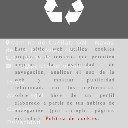
Camino de Cuéllar, S/N -
Navas
Este sitio web utiliza cookies
de Oro (Segovia),
40470
propias y de terceros que permiten
921 59 10 19
mejorar la usabilidad de
info
palet
info
paletsbartolome.es
navegación, analizar el uso de la
web y mostrar publicidad
Inicio
relacionada con tus preferencias
sobre la base de un perfil
Aviso Legal
elaborado a partir de tus hábitos de
Cookies
navegación (por ejemplo, páginas
visitadas).
Política de cookies
.
Privacidad