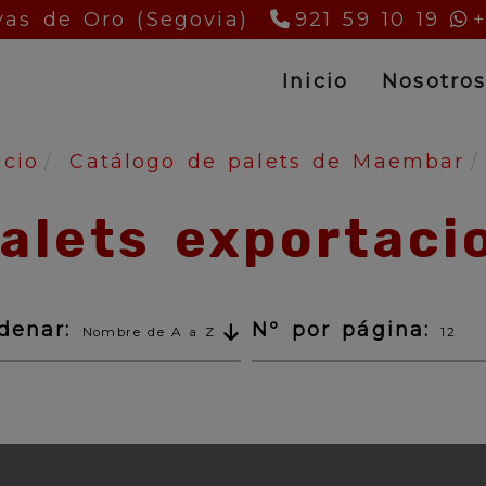
as de Oro (Segovia)
921 59 10 19
Inicio
Nosotro
icio
Catálogo de palets de Maembar
alets exportaci
denar:
Nº por página:
Nombre de A a Z
12