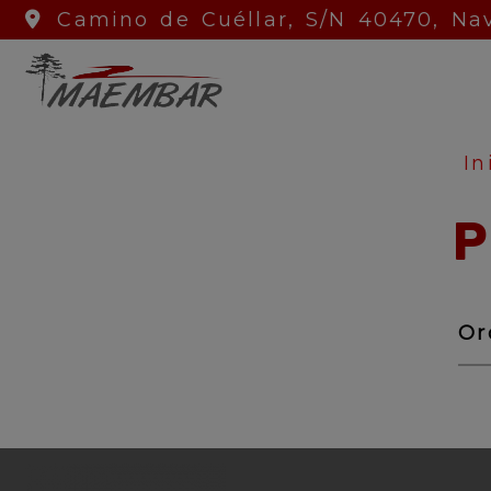
Camino de Cuéllar, S/N
40470,
Nav
In
P
Or