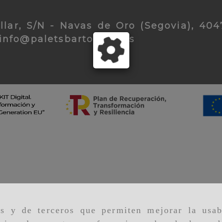
lar, S/N -
Navas de Oro (Segovia),
404
info
paletsbar
info
paletsbartolome.es
as y de terceros que permiten mejorar la usab