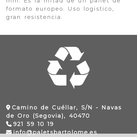
mm. Es la mitad de un pallet de
formato europeo. Uso logistico,
gran resistencia.
Camino de Cuéllar, S/N -
Navas
de Oro (Segovia),
40470
921 59 10 19
info
palet
info
paletsbartolome.es