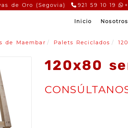
as de Oro (Segovia)
921 59 10 19
Inicio
Nosotro
ts de Maembar
Palets Reciclados
120
120x80 se
CONSÚLTANO