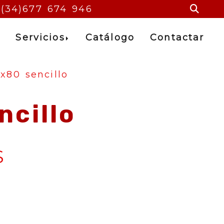
+(34)677 674 946
s
Servicios
Catálogo
Contactar
x80 sencillo
ncillo
S