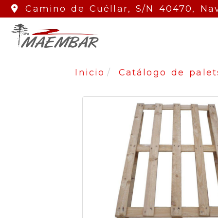
Camino de Cuéllar, S/N
40470,
Nav
Inicio
Catálogo de pale